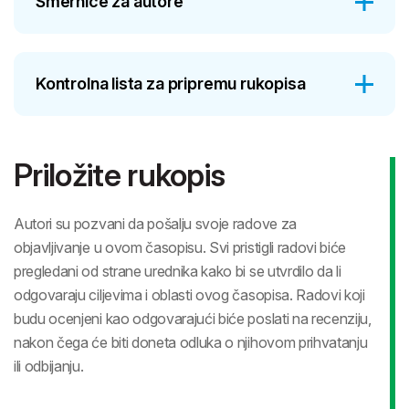
Smernice za autore
Kontrolna lista za pripremu rukopisa
Priložite rukopis
Autori su pozvani da pošalju svoje radove za
objavljivanje u ovom časopisu. Svi pristigli radovi biće
pregledani od strane urednika kako bi se utvrdilo da li
odgovaraju ciljevima i oblasti ovog časopisa. Radovi koji
budu ocenjeni kao odgovarajući biće poslati na recenziju,
nakon čega će biti doneta odluka o njihovom prihvatanju
ili odbijanju.