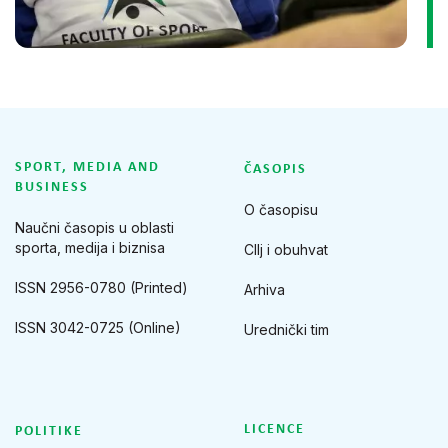
SPORT, MEDIA AND
ČASOPIS
BUSINESS
O časopisu
Naučni časopis u oblasti
sporta, medija i biznisa
CIlj i obuhvat
ISSN 2956-0780 (Printed)
Arhiva
ISSN 3042-0725 (Online)
Urednički tim
LICENCE
POLITIKE