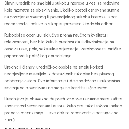
Glavni urednik
ne sme biti u sukobu interesa
u vezi sa radovima
koje razmatra za objavljivanje. Ukoliko postoji osnovana sumnja
na postojanje stvarnog ili potencijalnog sukoba interesa, izbor
recenzenata i odluke o rukopisu preuzima
Urednički odbor
.
Rukopisi se ocenjuju
isključivo prema naučnom kvalitetu i
relevantnosti
, bez bilo kakvih predrasuda ili diskriminacije na
osnovu rase, pola, seksualne orijentacije, veroispovesti, etničke
pripadnosti ili političkog opredeljenja.
Urednici i članovi uredničkog osoblja
ne smeju koristiti
neobjavljene materijale
iz dostavljenih rukopisa bez
pisanog
odobrenja autora
. Sve informacije i ideje sadržane u rukopisima
smatraju se poverljivim i
ne mogu se koristiti u lične svrhe
.
Uredništvo je obavezno da preduzme
sve razumne mere zaštite
anonimnosti recenzenata i autora
, kako pre, tako i tokom i nakon
procesa recenziranja — sve dok se recenzentski postupak ne
završi.