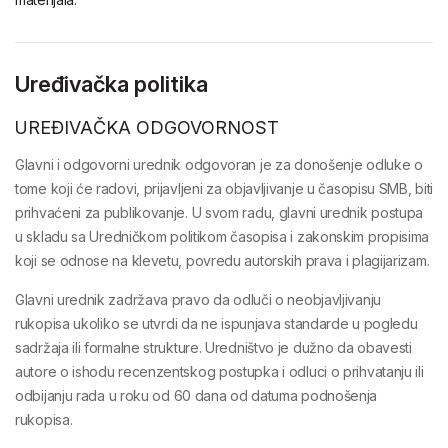
Uređivačka politika
UREĐIVAČKA ODGOVORNOST
Glavni i odgovorni urednik odgovoran je za donošenje odluke o
tome koji će radovi, prijavljeni za objavljivanje u časopisu
SMB
, biti
prihvaćeni za publikovanje. U svom radu, glavni urednik postupa
u skladu sa
Uredničkom politikom
časopisa i zakonskim propisima
koji se odnose na klevetu, povredu autorskih prava i plagijarizam.
Glavni urednik zadržava pravo da
odluči o neobjavljivanju
rukopisa
ukoliko se utvrdi da ne ispunjava standarde u pogledu
sadržaja ili formalne strukture. Uredništvo je dužno da
obavesti
autore o ishodu recenzentskog postupka
i odluci o prihvatanju ili
odbijanju rada
u roku od 60 dana
od datuma podnošenja
rukopisa.