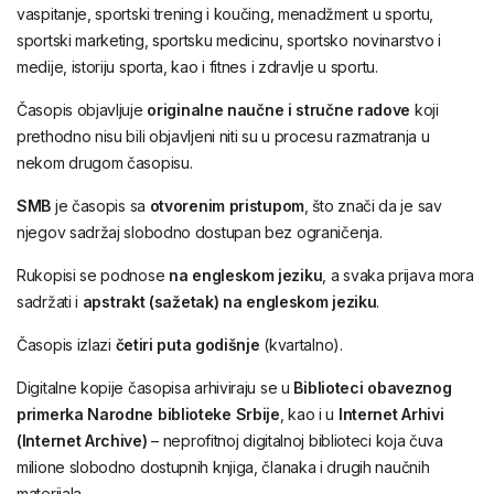
vaspitanje, sportski trening i koučing, menadžment u sportu,
sportski marketing, sportsku medicinu, sportsko novinarstvo i
medije, istoriju sporta, kao i fitnes i zdravlje u sportu.
Časopis objavljuje
originalne naučne i stručne radove
koji
prethodno nisu bili objavljeni niti su u procesu razmatranja u
nekom drugom časopisu.
SMB
je časopis sa
otvorenim pristupom
, što znači da je sav
njegov sadržaj slobodno dostupan bez ograničenja.
Rukopisi se podnose
na engleskom jeziku
, a svaka prijava mora
sadržati i
apstrakt (sažetak) na engleskom jeziku
.
Časopis izlazi
četiri puta godišnje
(kvartalno).
Digitalne kopije časopisa arhiviraju se u
Biblioteci obaveznog
primerka Narodne biblioteke Srbije
, kao i u
Internet Arhivi
(Internet Archive)
– neprofitnoj digitalnoj biblioteci koja čuva
milione slobodno dostupnih knjiga, članaka i drugih naučnih
materijala.