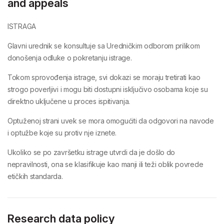
and appeals
ISTRAGA
Glavni urednik se konsultuje sa
Uredničkim odborom
prilikom
donošenja odluke o pokretanju istrage.
Tokom sprovođenja istrage, svi dokazi se moraju tretirati kao
strogo poverljivi
i mogu biti dostupni isključivo osobama koje su
direktno uključene u proces ispitivanja.
Optuženoj strani
uvek se mora omogućiti da odgovori na navode
i optužbe koje su protiv nje iznete.
Ukoliko se po završetku istrage utvrdi da je došlo do
nepravilnosti, ona se klasifikuje kao
manji
ili
teži oblik povrede
etičkih standarda
.
Research data policy