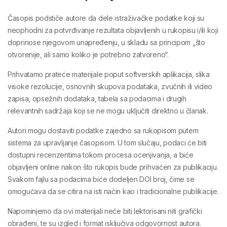
Časopis podstiče autore da dele
istraživačke podatke
koji su
neophodni za potvrđivanje rezultata objavljenih u rukopisu i/ili koji
doprinose njegovom unapređenju, u skladu sa principom
„što
otvorenije, ali samo koliko je potrebno zatvoreno“
.
Prihvatamo prateće materijale poput
softverskih aplikacija
,
slika
visoke rezolucije
,
osnovnih skupova podataka
,
zvučnih ili video
zapisa
,
opsežnih dodataka
,
tabela sa podacima
i drugih
relevantnih sadržaja koji se ne mogu uključiti direktno u članak.
Autori mogu dostaviti podatke zajedno sa rukopisom putem
sistema za upravljanje časopisom. U tom slučaju, podaci će biti
dostupni recenzentima tokom procesa ocenjivanja, a biće
objavljeni online
nakon što rukopis bude prihvaćen za publikaciju.
Svakom fajlu sa podacima biće dodeljen
DOI broj
, čime se
omogućava da se citira na isti način kao i tradicionalne publikacije.
Napominjemo da ovi materijali
neće biti lektorisani niti grafički
obrađeni
, te su
izgled i format isključiva odgovornost autora
.