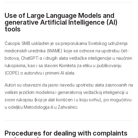
Use of Large Language Models and
generative Artificial Intelligence (AI)
tools
Časopis
SMB
usklađen je sa preporukama
Svetskog udruženja
medicinskih urednika (WAME)
koje se odnose na upotrebu
čet-
botova, ChatGPT-a i drugih alata veštačke inteligencije u naučnim
rukopisima
, kao i sa
stavom Komiteta za etiku u publikovanju
(COPE)
o autorstvu i primeni AI alata.
Autori su obavezni da
jasno navedu upotrebu alata zasnovanih na
velikim jezičkim modelima i generativnoj veštačkoj inteligenciji
u
svom rukopisu (koji je alat korišćen i u koju svrhu), po mogućstvu
u
odeljku Metodologija
ili u
Zahvalnici.
Procedures for dealing with complaints