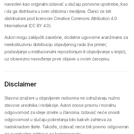
naveden kao originalni izdavač u slučaju ponovne upotrebe, kao
i da ga distribuira u svim oblicima i medijima. Članci će biti
distribuirani pod licencom Creative Commons Attribution 4.0
International (CC BY 4.0).
Autori mogu zaključiti zasebne, dodatne ugovorne aranžmane za
neekskluzivnu distribuciju objavljenog rada (na primer,
postavljanje u institucionalni repozitorijum ili objavljivanje u knjizi),
uz obavezno navođenje prve objave u ovom časopisu.
Disclaimer
Stavovi izraženi u objavljenim radovima ne odražavaju nužno
stavove urednika i redakcije. Autori snose pravnu i moralnu
odgovornost za ideje iznete u člancima. Izdavač neće snositi
odgovornost u slučaju pokretanja bilo kakvih zahteva za
nadoknadom štete. Takođe, izdavač neće biti pravno odgovoran
za eventualne zahteve za kompenzaciju.