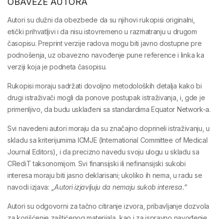
OBAVEZE AUTORA
Autori su dužni da obezbede da su njihovi rukopisi
originalni,
etički prihvatljivi
i da
nisu istovremeno u razmatranju u drugom
časopisu
. Preprint verzije radova mogu biti javno dostupne pre
podnošenja, uz obavezno navođenje pune reference i linka ka
verziji koja je podneta časopisu.
Rukopisi moraju sadržati
dovoljno metodoloških detalja
kako bi
drugi istraživači mogli da
ponove postupak istraživanja
, i, gde je
primenljivo, da budu usklađeni sa
standardima Equator Network-a
.
Svi navedeni autori moraju da su
značajno doprineli istraživanju
, u
skladu sa kriterijumima
ICMJE (International Committee of Medical
Journal Editors)
, i da precizno navedu svoju ulogu u skladu sa
CRediT taksonomijom
. Svi
finansijski ili nefinansijski sukobi
interesa
moraju biti jasno deklarisani; ukoliko ih nema, u radu se
navodi izjava:
„Autori izjavljuju da nemaju sukob interesa.“
Autori su odgovorni za
tačno citiranje izvora
, pribavljanje
dozvola
za korišćenje zaštićenog materijala
, kao i za
ispravno navođenje