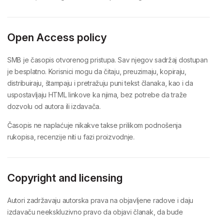
Open Access policy
SMB je časopis otvorenog pristupa. Sav njegov sadržaj dostupan
je besplatno. Korisnici mogu da čitaju, preuzimaju, kopiraju,
distribuiraju, štampaju i pretražuju puni tekst članaka, kao i da
uspostavljaju HTML linkove ka njima, bez potrebe da traže
dozvolu od autora ili izdavača.
Časopis ne naplaćuje nikakve takse prilikom podnošenja
rukopisa, recenzije niti u fazi proizvodnje.
Copyright and licensing
Autori zadržavaju autorska prava na objavljene radove i daju
izdavaču neekskluzivno pravo da objavi članak, da bude