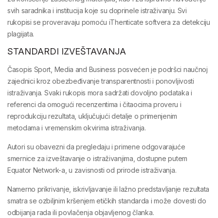
svih saradnika i institucija
koje su doprinele istraživanju. Svi
rukopisi se proveravaju pomoću
iThenticate softvera za detekciju
plagijata
.
STANDARDI IZVEŠTAVANJA
Časopis
Sport, Media and Business
posvećen je podršci naučnoj
zajednici kroz obezbeđivanje
transparentnosti i ponovljivosti
istraživanja
. Svaki rukopis mora sadržati dovoljno podataka i
referenci da omogući
recenzentima i čitaocima proveru i
reprodukciju rezultata
, uključujući detalje o primenjenim
metodama i vremenskim okvirima istraživanja.
Autori su obavezni da pregledaju i primene
odgovarajuće
smernice za izveštavanje o istraživanjima
, dostupne putem
Equator Network-a
, u zavisnosti od prirode istraživanja.
Namerno prikrivanje, iskrivljavanje ili lažno predstavljanje rezultata
smatra se
ozbiljnim kršenjem etičkih standarda
i može dovesti do
odbijanja rada ili povlačenja objavljenog članka.